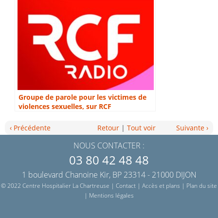
Groupe de parole pour les victimes de
violences sexuelles, sur RCF
‹ Précédente
Retour
|
Tout voir
Suivante ›
NOUS CONTACTER :
03 80 42 48 48
1 boulevard Chanoine Kir, BP 23314 - 21000 DIJON
© 2022 Centre Hospitalier La Chartreuse |
Contact
|
Accès et plans
|
Plan du site
|
Mentions légales