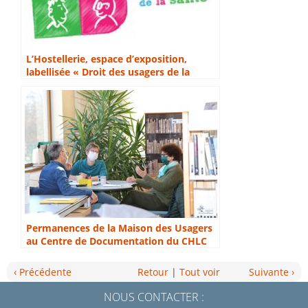
L’Hostellerie, espace d’exposition,
labellisée « Droit des usagers de la
santé » 2020
Permanences de la Maison des Usagers
au Centre de Documentation du CHLC
‹ Précédente
Retour
|
Tout voir
Suivante ›
NOUS CONTACTER :