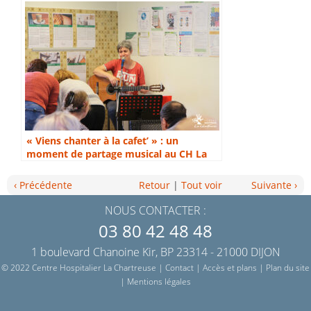
« Viens chanter à la cafet’ » : un
moment de partage musical au CH La
Chartreuse
‹ Précédente
Retour
|
Tout voir
Suivante ›
NOUS CONTACTER :
03 80 42 48 48
1 boulevard Chanoine Kir, BP 23314 - 21000 DIJON
© 2022 Centre Hospitalier La Chartreuse |
Contact
|
Accès et plans
|
Plan du site
|
Mentions légales