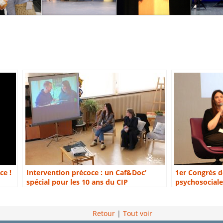
ce !
Intervention précoce : un Caf&Doc’
1er Congrès d
spécial pour les 10 ans du CIP
psychosociale
Retour
|
Tout voir