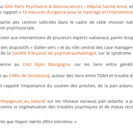
 au
GHU Paris Psychiatrie & Neurosciences – Hôpital Sainte-Anne
, 
du rapport «
10 mesures d’urgence pour le repérage et l’interventio
artie des centres sollicités dans le cadre de cette mission na
ion psychosociale.
ister aux interventions de plusieurs experts nationaux, parmi lesqu
 des dispositifs « d’aller-vers » et du rôle central des case manag
 de la
Société française de psychotraumatologie
, sur le syndrome 
icienne au
CHU Dijon Bourgogne
, sur les liens entre génét
re au
CHRU de Strasbourg
, autour des liens entre TDAH et trouble d
t rappelé l’importance du soutien des proches, de la pair-aidan
Voyageuse_au_naturel
sur les réseaux sociaux), pair-aidante, a 
r contre la stigmatisation des troubles psychiques et de mieux rec
nte que l’espoir mérite d’être entretenu.
»