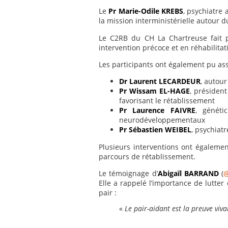
Le
Pr Marie-Odile KREBS
, psychiatre
la mission interministérielle autour 
Le C2RB du CH La Chartreuse fait p
intervention précoce et en réhabilitat
Les participants ont également pu ass
Dr Laurent LECARDEUR
, autour
Pr Wissam EL-HAGE
, président
favorisant le rétablissement
Pr Laurence FAIVRE
, génét
neurodéveloppementaux
Pr Sébastien WEIBEL
, psychiat
Plusieurs interventions ont égalemen
parcours de rétablissement.
Le témoignage d’
Abigaïl BARRAND
(
@
Elle a rappelé l’importance de lutte
pair :
«
Le pair-aidant est la preuve viva