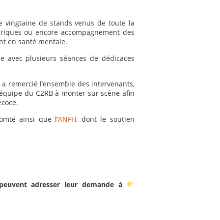
ne vingtaine de stands venus de toute la
umériques ou encore accompagnement des
ent en santé mentale.
ée avec plusieurs séances de dédicaces
, a remercié l’ensemble des intervenants,
 l’équipe du C2RB à monter sur scène afin
écoce.
mté ainsi que l’
ANFH
, dont le soutien
2 peuvent adresser leur demande à