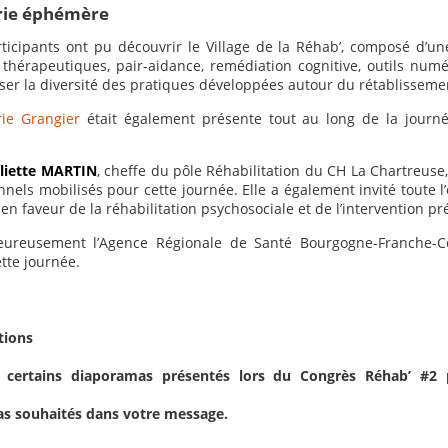
irie éphémère
rticipants ont pu découvrir le Village de la Réhab’, composé d’u
 thérapeutiques, pair-aidance, remédiation cognitive, outils n
iser la diversité des pratiques développées autour du rétablissem
irie Grangier
était également présente tout au long de la journ
uliette MARTIN
, cheffe du pôle Réhabilitation du CH La Chartreuse
onnels mobilisés pour cette journée. Elle a également invité toute
n faveur de la réhabilitation psychosociale et de l’intervention pr
eureusement l’Agence Régionale de Santé Bourgogne-Franche-Co
ette journée.
tions
r certains diaporamas présentés lors du Congrès Réhab’ #
mas souhaités dans votre message.