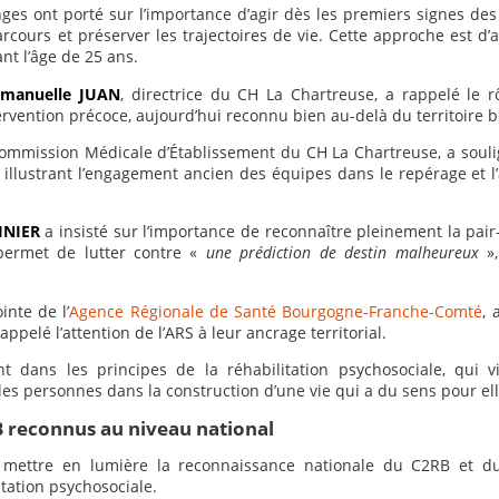
ges ont porté sur l’importance d’agir dès les premiers signes des
arcours et préserver les trajectoires de vie. Cette approche est d
nt l’âge de 25 ans.
manuelle JUAN
, directrice du CH La Chartreuse, a rappelé le
tervention précoce, aujourd’hui reconnu bien au-delà du territoire 
Commission Médicale d’Établissement du CH La Chartreuse, a souli
, illustrant l’engagement ancien des équipes dans le repérage et
INIER
a insisté sur l’importance de reconnaître pleinement la pai
 permet de lutter contre «
une prédiction de destin malheureux
»,
inte de l’
Agence Régionale de Santé Bourgogne-Franche-Comté
, 
ppelé l’attention de l’ARS à leur ancrage territorial.
t dans les principes de la réhabilitation psychosociale, qui vi
les personnes dans la construction d’une vie qui a du sens pour ell
B reconnus au niveau national
 mettre en lumière la reconnaissance nationale du C2RB et 
itation psychosociale.