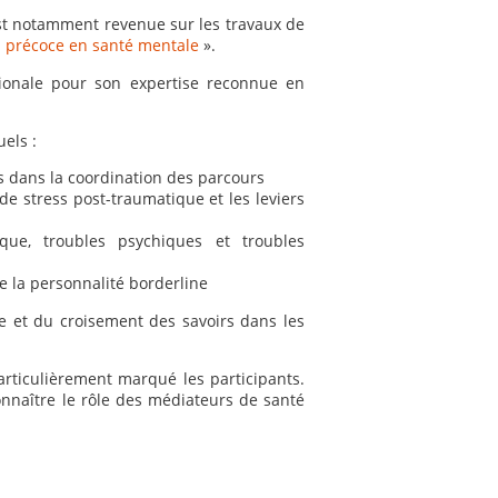
est notamment revenue sur les travaux de
n précoce en santé mentale
».
tionale pour son expertise reconnue en
els :
ers dans la coordination des parcours
de stress post-traumatique et les leviers
ique, troubles psychiques et troubles
e la personnalité borderline
ce et du croisement des savoirs dans les
particulièrement marqué les participants.
onnaître le rôle des médiateurs de santé