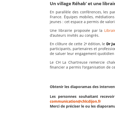
Un village Réhab’ et une libra
En parallèle des conférences, les pa
France. Équipes mobiles, médiations
jeunes : cet espace a permis de valor
Une librairie proposée par la
Libra
d’auteurs invités au congrès.
En clôture de cette 2ᵉ édition, le
Dr J
participants, partenaires et professi
de saluer leur engagement quotidien e
Le CH La Chartreuse remercie chal
financier a permis l’organisation de c
Obtenir les diaporamas des interven
Les personnes souhaitant recevoi
communication@chlcdijon.fr
Merci de préciser le ou les diapora